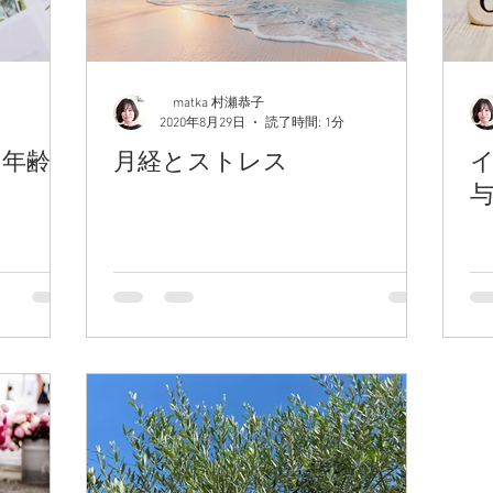
matka 村瀬恭子
2020年8月29日
読了時間: 1分
る年齢
月経とストレス