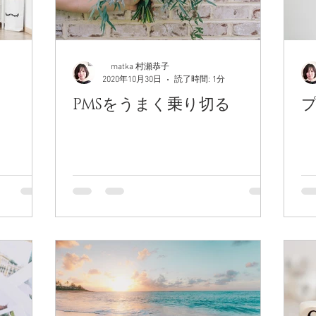
matka 村瀬恭子
2020年10月30日
読了時間: 1分
PMSをうまく乗り切る