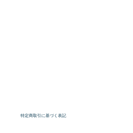
特定商取引に基づく表記