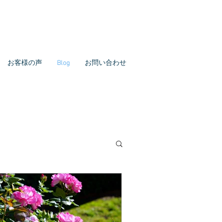
お客様の声
Blog
お問い合わせ