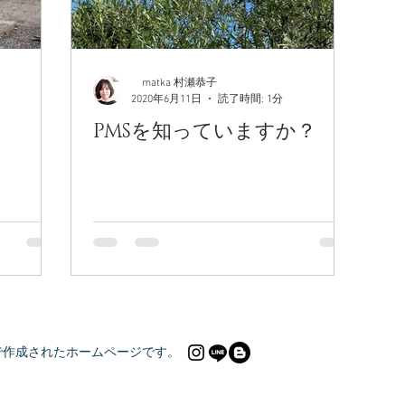
matka 村瀬恭子
2020年6月11日
読了時間: 1分
PMSを知っていますか？
作成されたホームページです。