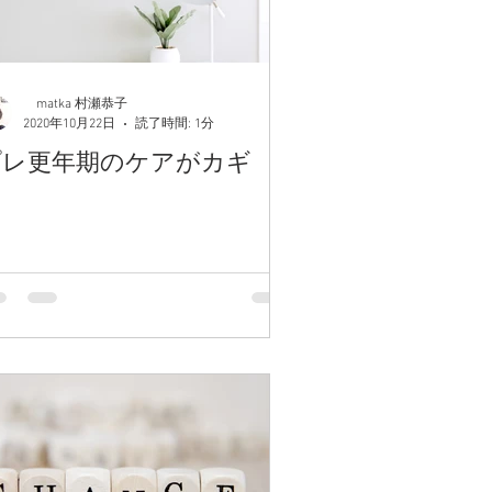
matka 村瀬恭子
2020年10月22日
読了時間: 1分
プレ更年期のケアがカギ