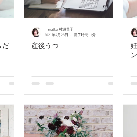
matka 村瀬恭子
2021年4月28日
読了時間: 1分
らだ
産後うつ