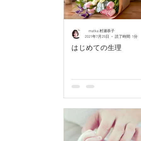
matka 村瀬恭子
2021年7月25日
読了時間: 1分
はじめての生理