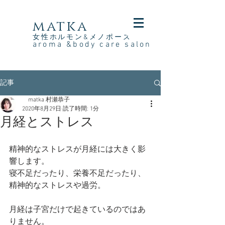
​matka
女性ホルモン&メノポーズ
aroma &body care
salon
記事
matka 村瀬恭子
2020年8月29日
読了時間: 1分
月経とストレス
精神的なストレスが月経には大きく影
響します。
寝不足だったり、栄養不足だったり、
精神的なストレスや過労。
月経は子宮だけで起きているのではあ
りません。