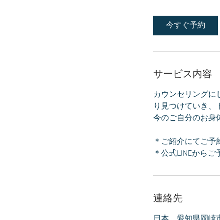
間
3
今すぐ予約
0
分
サービス内容
カウンセリングに
り見つけていき、
今のご自分のお身
＊ご紹介にてご予
＊公式LINEから
連絡先
日本、愛知県岡崎