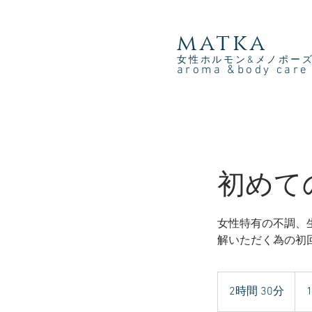
​matka
女性ホルモン&メノポー
aroma &body car
初めて
女性特有の不調、
解いただく為の初
1320
円
2時間 30分
2
（12
円）
時