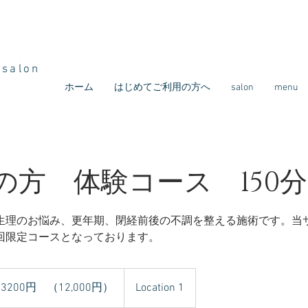
ズ
e
salon
ホーム
はじめてご利用の方へ
salon
menu
の方 体験コース 150分
生理のお悩み、更年期、閉経前後の不調を整える施術です。当
回限定コースとなっております。
0
13200円 （12,000円）
Location 1
,000