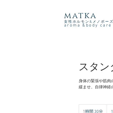
​matka
女性ホルモン&メノポー
aroma &body car
スタン
身体の緊張や筋肉
緩ませ、自律神経
11,0
円
1時間 30分
1
（10