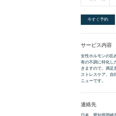
円）
時
3
0
今すぐ予約
分
サービス内容
女性ホルモンの乱
有の不調に特化し
きますので、満足
ストレスケア、自
連絡先
日本、愛知県岡崎