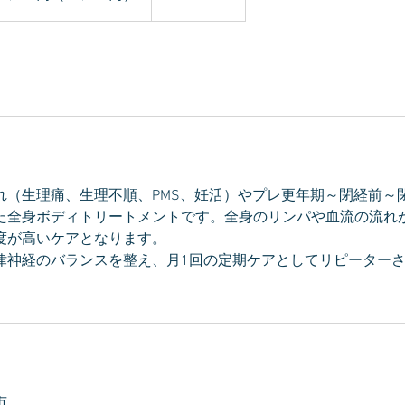
れ（生理痛、生理不順、PMS、妊活）やプレ更年期～閉経前～
た全身ボディトリートメントです。全身のリンパや血流の流れ
度が高いケアとなります。
律神経のバランスを整え、月1回の定期ケアとしてリピーター
市